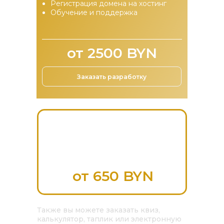
Регистрация домена на хостинг
Обучение и поддержка
от 2500 BYN
Заказать разработку
Одностраничный сайт до
5 блоков
Landing page, промо-
страница или квиз
от 650 BYN
Также вы можете заказать квиз,
калькулятор, таплик или электронную