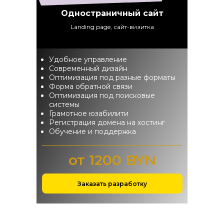
Одностраничный сайт
Landing page, сайт-визитка
Удобное управление
Современный дизайн
Оптимизация под разные форматы
Форма обратной связи
Оптимизация под поисковые
системы
Грамотное юзабилити
Регистрация домена на хостинг
Обучение и поддержка
от 1200 BYN
Заказать разработку